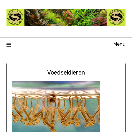
Ga
naar
de
inhoud
Menu
Voedseldieren