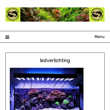
Ga
naar
de
inhoud
Menu
ledverlichting