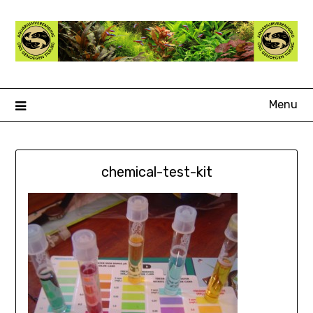
Ga
naar
de
inhoud
Menu
chemical-test-kit