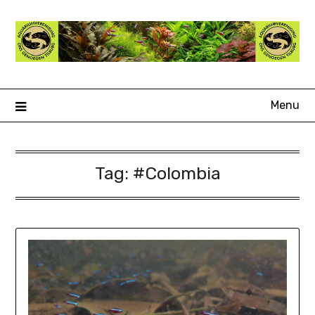
Ga
naar
de
inhoud
Menu
Tag:
#Colombia