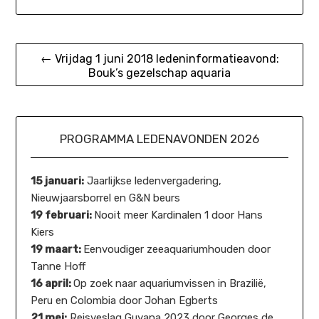
Bericht
← Vrijdag 1 juni 2018 ledeninformatieavond:
Bouk’s gezelschap aquaria
navigatie
PROGRAMMA LEDENAVONDEN 2026
15 januari:
Jaarlijkse ledenvergadering,
Nieuwjaarsborrel en G&N beurs
19 februari:
Nooit meer Kardinalen 1 door Hans
Kiers
19 maart:
Eenvoudiger zeeaquariumhouden door
Tanne Hoff
16 april:
Op zoek naar aquariumvissen in Brazilië,
Peru en Colombia door Johan Egberts
21 mei:
Reisveslag Guyana 2023 door Georges de