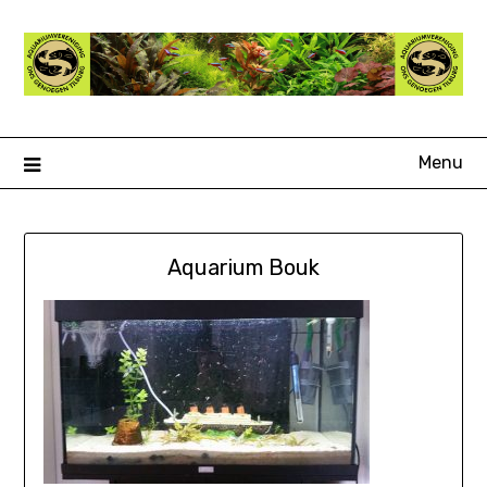
Ga
naar
de
inhoud
Menu
Aquarium Bouk