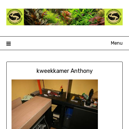
Ga
naar
de
inhoud
Menu
kweekkamer Anthony