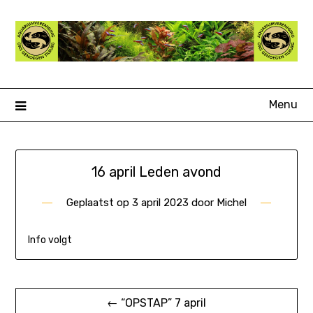
Ga
naar
de
inhoud
Menu
16 april Leden avond
Geplaatst op
3 april 2023
door
Michel
Info volgt
Bericht
← “OPSTAP” 7 april