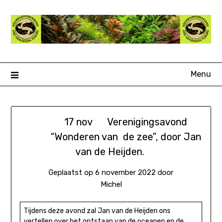
Ga
naar
de
inhoud
Menu
17 nov Verenigingsavond
“Wonderen van de zee”, door Jan
van de Heijden.
Geplaatst op
6 november 2022
door
Michel
Tijdens deze avond zal Jan van de Heijden ons
vertellen over het ontstaan van de oceanen en de