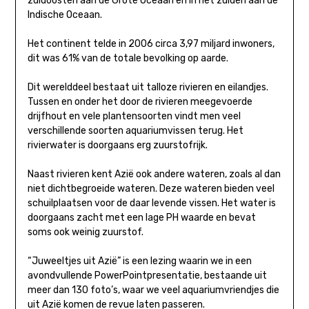
zuidoosten aan de Grote Oceaan en in het zuiden aan de
Indische Oceaan.
Het continent telde in 2006 circa 3,97 miljard inwoners,
dit was 61% van de totale bevolking op aarde.
Dit werelddeel bestaat uit talloze rivieren en eilandjes.
Tussen en onder het door de rivieren meegevoerde
drijfhout en vele plantensoorten vindt men veel
verschillende soorten aquariumvissen terug. Het
rivierwater is doorgaans erg zuurstofrijk.
Naast rivieren kent Azië ook andere wateren, zoals al dan
niet dichtbegroeide wateren. Deze wateren bieden veel
schuilplaatsen voor de daar levende vissen. Het water is
doorgaans zacht met een lage PH waarde en bevat
soms ook weinig zuurstof.
“Juweeltjes uit Azië” is een lezing waarin we in een
avondvullende PowerPointpresentatie, bestaande uit
meer dan 130 foto’s, waar we veel aquariumvriendjes die
uit Azië komen de revue laten passeren.