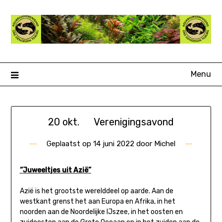
Ga
naar
de
inhoud
Menu
20 okt. Verenigingsavond
Geplaatst op
14 juni 2022
door
Michel
“
Juweeltjes uit Azië
”
Azië is het grootste werelddeel op aarde. Aan de
westkant grenst het aan Europa en Afrika, in het
noorden aan de Noordelijke IJszee, in het oosten en