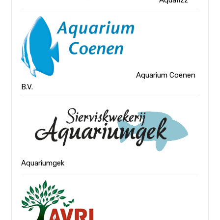
Aquafizz
Aquarium Coenen
B.V.
Aquariumgek