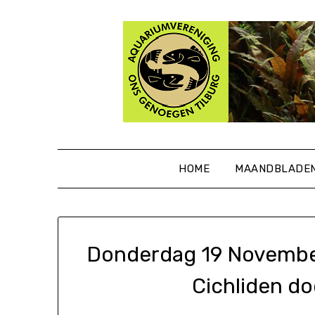
Ga
naar
de
inhoud
HOME
MAANDBLADE
Donderdag 19 Novembe
Cichliden do