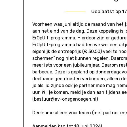
Geplaatst op
17
Voorheen was juni altijd de maand van het 
aan het eind van de dag. Deze koppeling is 
ErOpUit-programma. Hierdoor zijn er geduren
ErOpUit-programma hadden we wel een uitj
eigenlijk de entreeprijs (€ 30,50) veel te ho
schermen” nog niet kunnen regelen. Daarom 
meer iets voor een jubileumjaar. Daarom res
barbecue. Deze is gepland op donderdagavond
deelname geen kosten verbonden, alleen de d
je als lid zijnde ook je partner mee mag nem
uur. Wil je komen, meld je dan aan tijdens 
(bestuur@av-onsgenoegen.nl)
Deelname alleen voor leden (met partner en/
Aanmelden kan tot 18 juni 2024!