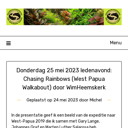
Ga
naar
de
inhoud
Menu
Donderdag 25 mei 2023 ledenavond:
Chasing Rainbows (West Papua
Walkabout) door WimHeemskerk
Geplaatst op
24 mei 2023
door
Michel
In de presentatie geef ik een beeld van de expeditie naar
West-Papua 2019 die ik samen met Gary Lange,
Johannes Graf en Marten Luther Salarosa heb