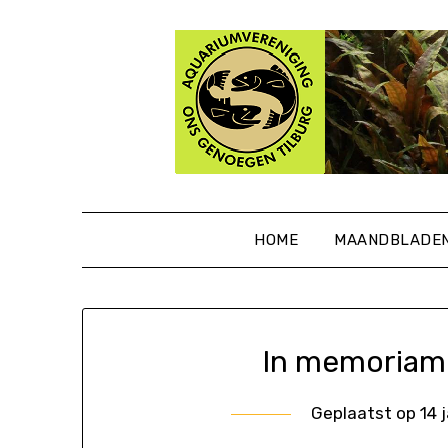
Ga
naar
de
inhoud
HOME
MAANDBLADE
In memoriam:
Geplaatst op
14 