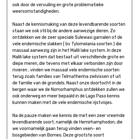
ook door de vervuiling en grote problematieke
weersomstandigheden.
Naast de kennismaking van deze levendbarende soorten
staan we ook stil bij de andere aanwezige dieren. Zo
ontdekken we de zeer speciale Sulewasi garnalen of de
vele endemische slakken ( bv Tylomelania soorten ) die
massaal aanwezig zijn in het Malili lake system. In deze
Malili lake system dat bestaat uit verschillende grote en
diepe meren, die tevens met elkaar verbonden zijn door
rivieren , vinden we massaal vele endemische soorten
terug zoals families van Telmatherina zeilvissen of uit
de familie van de grondels. Naast onze doortocht in de
bergen waar we de Nomorhamphus ontdekken zullen we
ook onderweg en meer bepaald in de Lago Paso kennis
kunnen maken met de vele endemische rijstvisjes.
Na de pauze maken we kennis de met een zeer vreemde
levendbarende soort, namelijk de Hemirhamphodon, die
we voornamelijk gaan terug vinden veen- en
bosgebieden van Borneo. Deze grootste soort