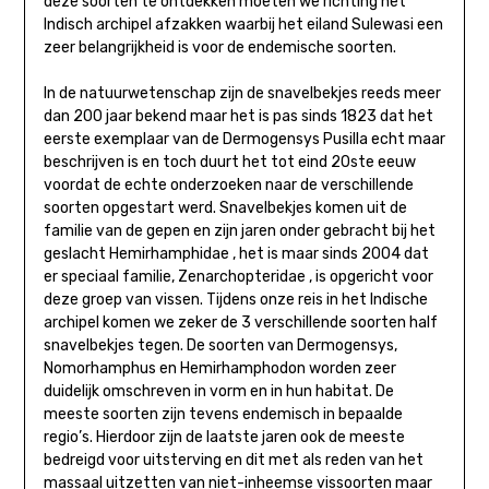
deze soorten te ontdekken moeten we richting het
Indisch archipel afzakken waarbij het eiland Sulewasi een
zeer belangrijkheid is voor de endemische soorten.
In de natuurwetenschap zijn de snavelbekjes reeds meer
dan 200 jaar bekend maar het is pas sinds 1823 dat het
eerste exemplaar van de Dermogensys Pusilla echt maar
beschrijven is en toch duurt het tot eind 20ste eeuw
voordat de echte onderzoeken naar de verschillende
soorten opgestart werd. Snavelbekjes komen uit de
familie van de gepen en zijn jaren onder gebracht bij het
geslacht Hemirhamphidae , het is maar sinds 2004 dat
er speciaal familie, Zenarchopteridae , is opgericht voor
deze groep van vissen. Tijdens onze reis in het Indische
archipel komen we zeker de 3 verschillende soorten half
snavelbekjes tegen. De soorten van Dermogensys,
Nomorhamphus en Hemirhamphodon worden zeer
duidelijk omschreven in vorm en in hun habitat. De
meeste soorten zijn tevens endemisch in bepaalde
regio’s. Hierdoor zijn de laatste jaren ook de meeste
bedreigd voor uitsterving en dit met als reden van het
massaal uitzetten van niet-inheemse vissoorten maar