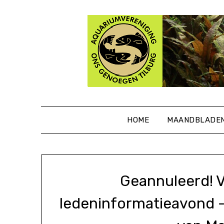
Ga
naar
de
inhoud
HOME
MAANDBLADE
Geannuleerd! V
ledeninformatieavond 