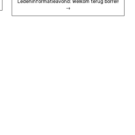
Ledeninformatieavond: Welkom terug borrel!
→