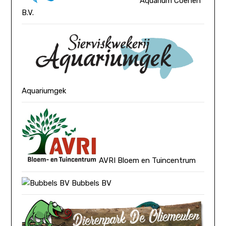
Aquarium Coenen
B.V.
Aquariumgek
AVRI Bloem en Tuincentrum
Bubbels BV