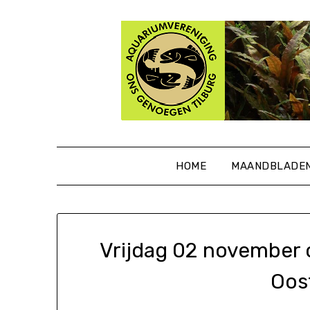
Ga
naar
de
inhoud
HOME
MAANDBLADE
Vrijdag 02 november o
Oos